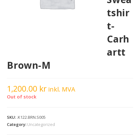
tshir
t-
Carh
artt
Brown-M
1,200.00
kr
inkl. MVA
Out of stock
SKU:
.K122.BRN.S005
Category:
Uncategorized