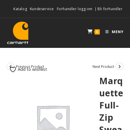
Katalog
Kundeservice
Forhandler logg-inn
|
Bli forhandler
MENY
0
Previous Product
Next Product
Add to wishlist
Marq
uette
Full-
Zip
Swea