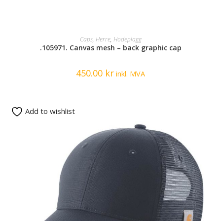
SELECT OPTIONS
Caps
,
Herre
,
Hodeplagg
.105971. Canvas mesh – back graphic cap
450.00
kr
inkl. MVA
Add to wishlist