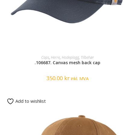
SELECT OPTIONS
Caps
,
Herre
,
Hodeplagg
,
Tilbehør
.106687. Canvas mesh back cap
350.00
kr
inkl. MVA
Add to wishlist