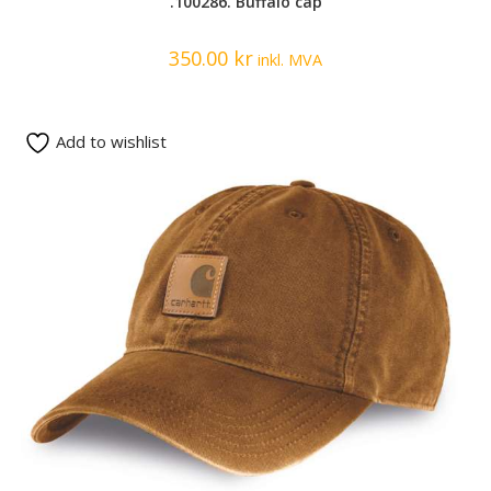
.100286. Buffalo cap
350.00
kr
inkl. MVA
Add to wishlist