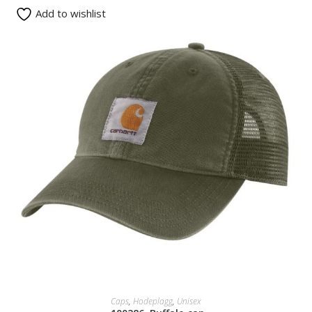
Add to wishlist
SELECT OPTIONS
Caps
,
Hodeplagg
,
Unisex