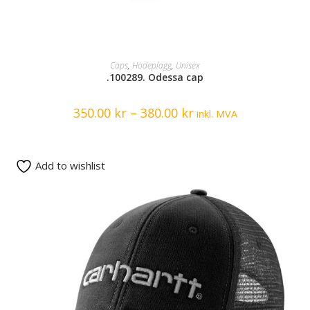
SELECT OPTIONS
Caps
,
Hodeplagg
,
Unisex
.100289. Odessa cap
350.00
kr
–
380.00
kr
inkl. MVA
Add to wishlist