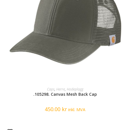
SELECT OPTIONS
Caps
,
Herre
,
Hodeplagg
.105298. Canvas Mesh Back Cap
450.00
kr
inkl. MVA