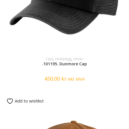
SELECT OPTIONS
Caps
,
Hodeplagg
,
Unisex
.101195. Dunmore Cap
450.00
kr
inkl. MVA
Add to wishlist