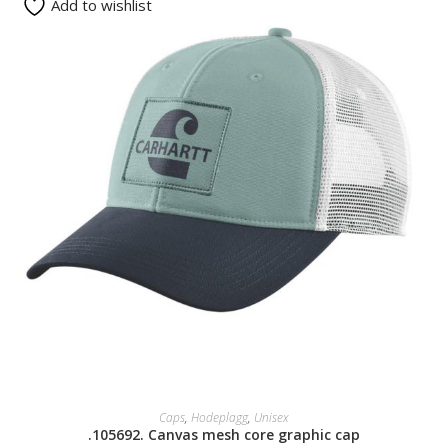
Add to wishlist
SELECT OPTIONS
Caps
,
Hodeplagg
,
Unisex
.105692. Canvas mesh core graphic cap