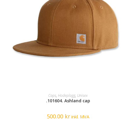
SELECT OPTIONS
Caps
,
Hodeplagg
,
Unisex
.101604. Ashland cap
500.00
kr
inkl. MVA