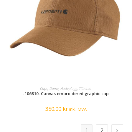
SELECT OPTIONS
Caps
,
Dame
,
Hodeplagg
,
Tilbehør
.106810. Canvas embroidered graphic cap
350.00
kr
inkl. MVA
1
2