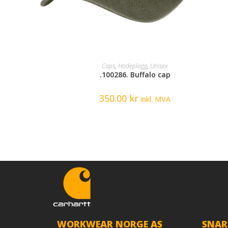
SELECT OPTIONS
Caps
,
Hodeplagg
,
Unisex
.100286. Buffalo cap
350.00
kr
inkl. MVA
WORKWEAR NORGE AS
SNAR