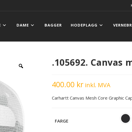
E
DAME
BAGGER
HODEPLAGG
VERNEBR
.105692. Canvas 
400.00
kr
inkl. MVA
Carhartt Canvas Mesh Core Graphic Ca
FARGE