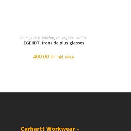
SELECT OPTIONS
Dame
,
Herre
,
Tilbehør
,
Unisex
,
Vernebriller
.EGB6DT. Ironside plus glasses
400.00
kr
inkl. MVA
Carhartt Workwear –