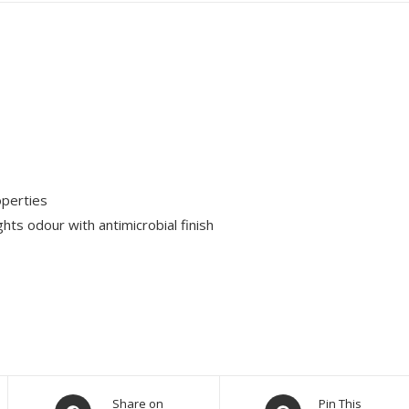
operties
ts odour with antimicrobial finish
Share on
Pin This