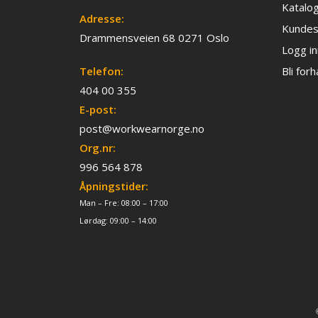
Katalo
Adresse:
Kundes
Drammensveien 68 0271 Oslo
Logg in
Telefon:
Bli for
404 00 355
E-post:
post@workwearnorge.no
Org.nr:
996 564 878
Åpningstider:
Man – Fre: 08:00 – 17:00
Lørdag: 09:00 – 14:00