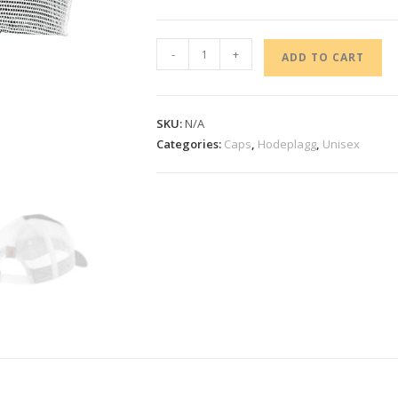
-
+
ADD TO CART
SKU:
N/A
Categories:
Caps
,
Hodeplagg
,
Unisex