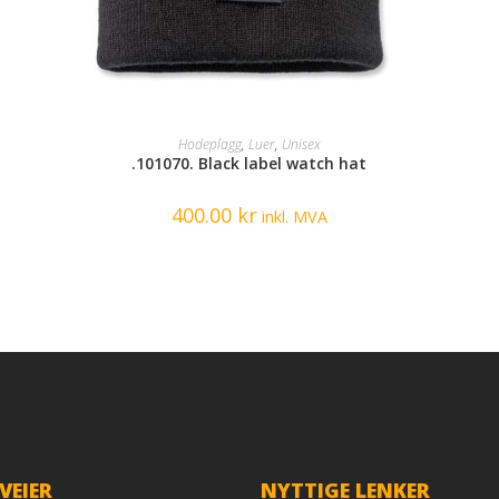
SELECT OPTIONS
Hodeplagg
,
Luer
,
Unisex
.101070. Black label watch hat
400.00
kr
inkl. MVA
VEIER
NYTTIGE LENKER