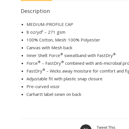
Description
MEDIUM-PROFILE CAP
8 oz/yd² – 271 gsm
100% Cotton, Mesh: 100% Polyester
Canvas with Mesh back
®
®
Inner Shell: Force
sweatband with FastDry
®
®
Force
– FastDry
combined with anti-microbial pr
®
FastDry
– Wicks away moisture for comfort and figh
Adjustable fit with plastic snap closure
Pre-curved visor
Carhartt label sewn on back
Tweet This