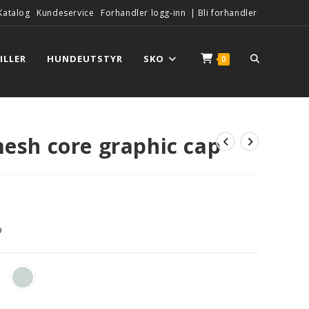
Katalog
Kundeservice
Forhandler logg-inn
|
Bli forhandler
ILLER
HUNDEUTSTYR
SKO
0
mesh core graphic cap
p