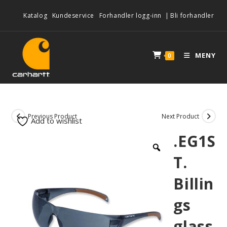
Katalog
Kundeservice
Forhandler logg-inn
|
Bli forhandler
MENY
0
Previous Product
Next Product
Add to wishlist
.EG1S
T.
Billin
gs
glass