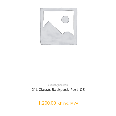
READ MORE
Uncategorized
21L Classic Backpack-Port-OS
1,200.00
kr
inkl. MVA