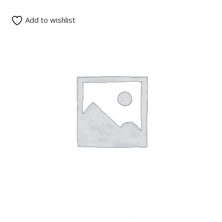
Add to wishlist
READ MORE