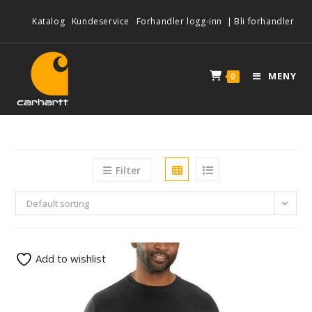
Katalog
Kundeservice
Forhandler logg-inn
|
Bli forhandler
MENY
0
Filter
Default sorting
Add to wishlist