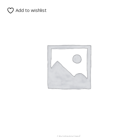
Add to wishlist
ADD TO CART
Uncategorized