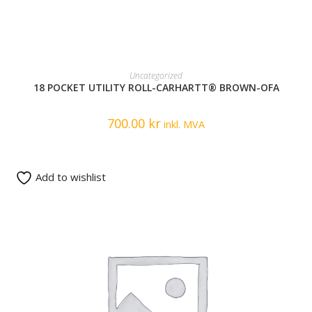
ADD TO CART
Uncategorized
18 POCKET UTILITY ROLL-CARHARTT® BROWN-OFA
700.00
kr
inkl. MVA
Add to wishlist