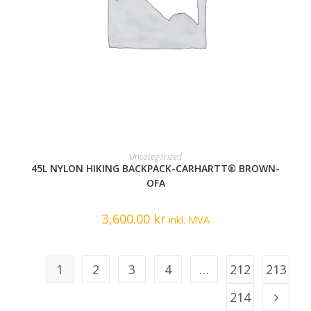
READ MORE
Uncategorized
45L NYLON HIKING BACKPACK-CARHARTT® BROWN-
OFA
3,600.00
kr
inkl. MVA
1
2
3
4
…
212
213
214