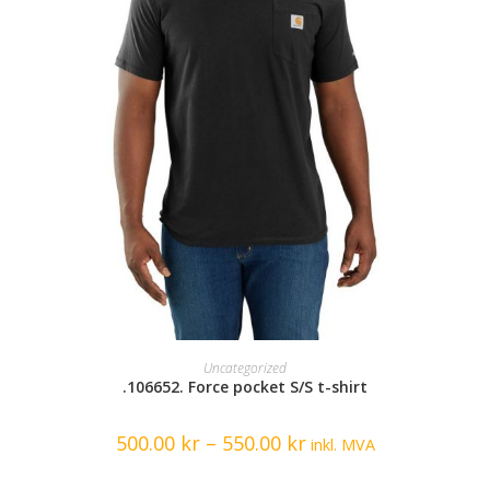
SELECT OPTIONS
Uncategorized
.106652. Force pocket S/S t-shirt
500.00
kr
–
550.00
kr
inkl. MVA