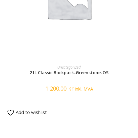
READ MORE
Uncategorized
21L Classic Backpack-Greenstone-OS
1,200.00
kr
inkl. MVA
Add to wishlist