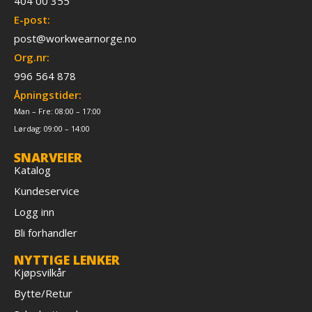
404 00 355
E-post:
post@workwearnorge.no
Org.nr:
996 564 878
Åpningstider:
Man – Fre: 08:00 – 17:00
Lørdag: 09:00 – 14:00
SNARVEIER
Katalog
Kundeservice
Logg inn
Bli forhandler
NYTTIGE LENKER
Kjøpsvilkår
Bytte/Retur