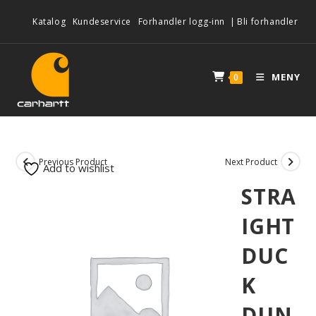
Katalog
Kundeservice
Forhandler logg-inn
|
Bli forhandler
MENY
0
Previous Product
Next Product
Add to wishlist
STRA
IGHT
DUC
K
DUN