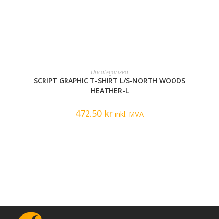
READ MORE
Uncategorized
SCRIPT GRAPHIC T-SHIRT L/S-NORTH WOODS
HEATHER-L
472.50
kr
inkl. MVA