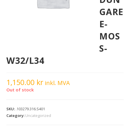
GARE
E-
MOS
S-
W32/L34
1,150.00
kr
inkl. MVA
Out of stock
SKU:
.103279.316.S401
Category:
Uncategorized