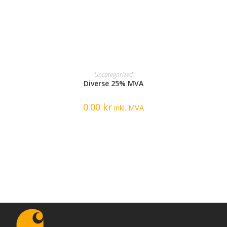
READ MORE
Uncategorized
Diverse 25% MVA
0.00
kr
inkl. MVA