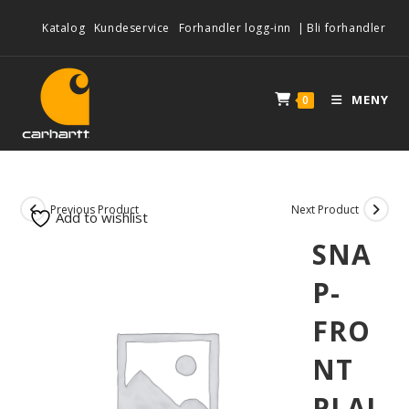
Katalog
Kundeservice
Forhandler logg-inn
|
Bli forhandler
MENY
0
Previous Product
Next Product
Add to wishlist
SNA
P-
FRO
NT
PLAI