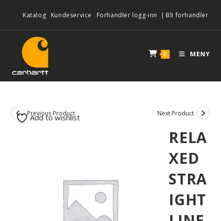
Katalog
Kundeservice
Forhandler logg-inn
|
Bli forhandler
MENY
0
Previous Product
Next Product
Add to wishlist
RELA
XED
STRA
IGHT
LINE