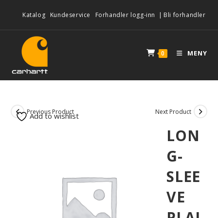
Katalog
Kundeservice
Forhandler logg-inn
|
Bli forhandler
MENY
0
Previous Product
Next Product
Add to wishlist
LON
G-
SLEE
VE
PLAI