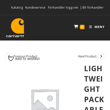
Katalog
Kundeservice
Forhandler logg-inn
|
Bli forhandler
MENY
0
Previous Product
Next Product
Add to wishlist
LIGH
TWEI
GHT
PACK
ABLE