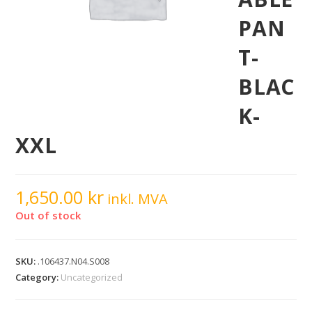
PAN
T-
BLAC
K-
XXL
1,650.00
kr
inkl. MVA
Out of stock
SKU:
.106437.N04.S008
Category:
Uncategorized