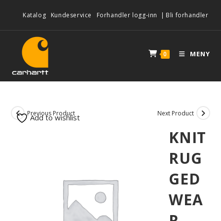
Katalog
Kundeservice
Forhandler logg-inn
|
Bli forhandler
MENY
0
Previous Product
Next Product
Add to wishlist
KNIT
RUG
GED
WEA
R