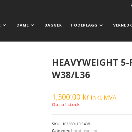
E
DAME
BAGGER
HODEPLAGG
VERNEBR
HEAVYWEIGHT 5-
W38/L36
1,300.00
kr
inkl. MVA
Out of stock
SKU:
.103889.I10.S438
Category:
Uncategorized