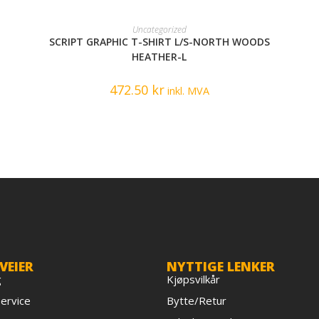
READ MORE
Uncategorized
SCRIPT GRAPHIC T-SHIRT L/S-NORTH WOODS
HEATHER-L
472.50
kr
inkl. MVA
VEIER
NYTTIGE LENKER
g
Kjøpsvilkår
ervice
Bytte/Retur