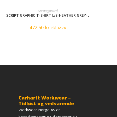
READ MORE
Uncategorized
SCRIPT GRAPHIC T-SHIRT L/S-HEATHER GREY-L
472.50
kr
inkl. MVA
Carhartt Workwear –
Tidløst og vedvarende
Workwear Norge AS er
hovedimportør og distributør av