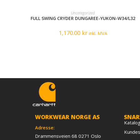
READ MORE
Uncategorized
FULL SWING CRYDER DUNGAREE-YUKON-W34/L32
1,170.00
kr
inkl. MVA
WORKWEAR NORGE AS
SNAR
Katalo
Adresse:
Kundes
Drammensveien 68 0271 Oslo