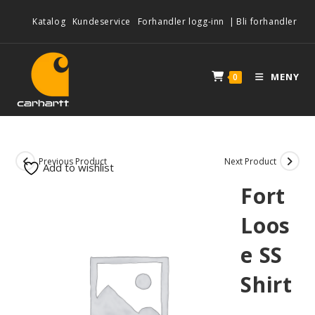
Katalog
Kundeservice
Forhandler logg-inn
|
Bli forhandler
MENY
0
Previous Product
Next Product
Add to wishlist
Fort
Loos
e SS
Shirt
-