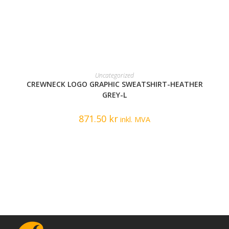
READ MORE
Uncategorized
CREWNECK LOGO GRAPHIC SWEATSHIRT-HEATHER
GREY-L
871.50
kr
inkl. MVA