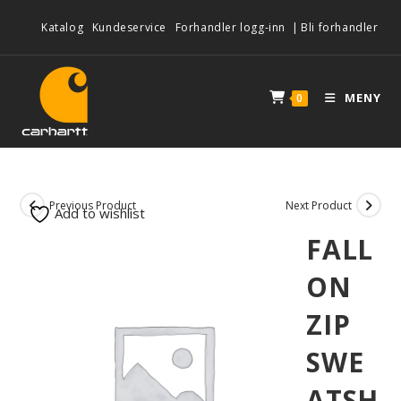
Katalog
Kundeservice
Forhandler logg-inn
|
Bli forhandler
MENY
0
Previous Product
Next Product
Add to wishlist
FALL
ON
ZIP
SWE
ATSH