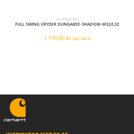
READ MORE
Uncategorized
FULL SWING CRYDER DUNGAREE-SHADOW-W32/L32
1,170.00
kr
inkl. MVA