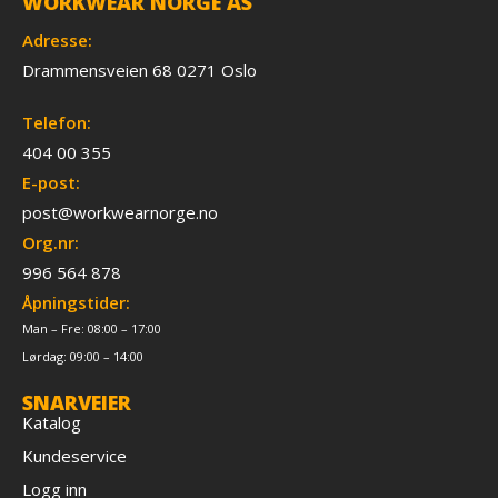
WORKWEAR NORGE AS
Adresse:
Drammensveien 68 0271 Oslo
Telefon:
404 00 355
E-post:
post@workwearnorge.no
Org.nr:
996 564 878
Åpningstider:
Man – Fre: 08:00 – 17:00
Lørdag: 09:00 – 14:00
SNARVEIER
Katalog
Kundeservice
Logg inn