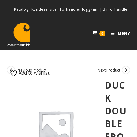
Katalog
Kundeservice
Forhandler logg-inn
|
Bli forhandler
MENY
0
Previous Product
Next Product
Add to wishlist
DUC
K
DOU
BLE
FRO