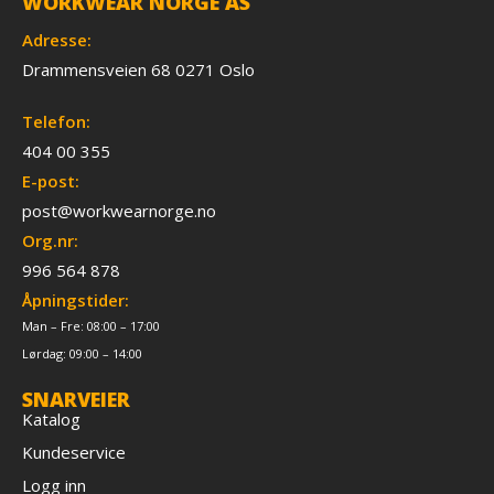
WORKWEAR NORGE AS
Adresse:
Drammensveien 68 0271 Oslo
Telefon:
404 00 355
E-post:
post@workwearnorge.no
Org.nr:
996 564 878
Åpningstider:
Man – Fre: 08:00 – 17:00
Lørdag: 09:00 – 14:00
SNARVEIER
Katalog
Kundeservice
Logg inn