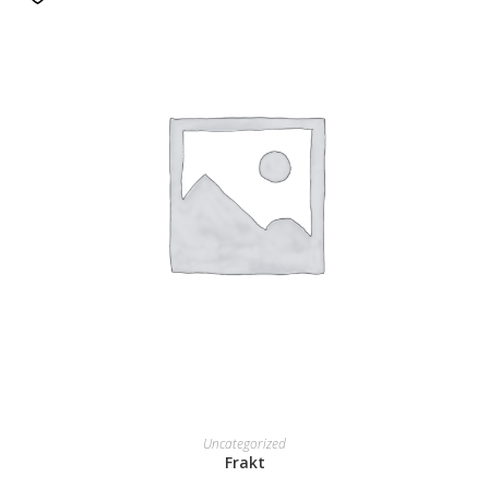
READ MORE
Uncategorized
Frakt