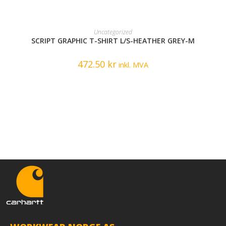
READ MORE
Uncategorized
SCRIPT GRAPHIC T-SHIRT L/S-HEATHER GREY-M
472.50
kr
inkl. MVA