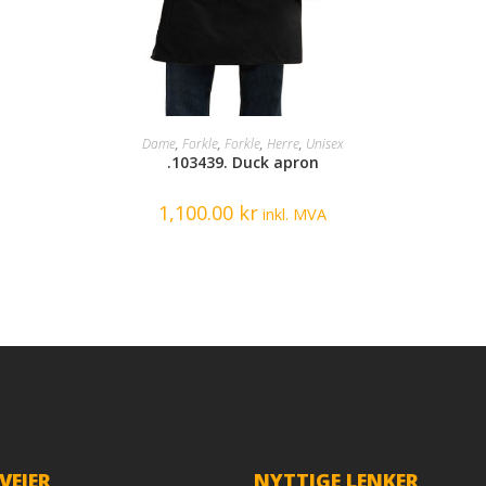
SELECT OPTIONS
Dame
,
Forkle
,
Forkle
,
Herre
,
Unisex
.103439. Duck apron
1,100.00
kr
inkl. MVA
VEIER
NYTTIGE LENKER