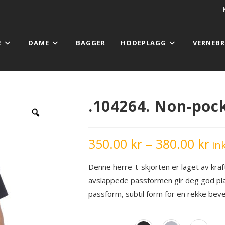
E
DAME
BAGGER
HODEPLAGG
VERNEBR
.104264. Non-pock
350.00
kr
–
380.00
kr
ink
Denne herre-t-skjorten er laget av kraf
avslappede passformen gir deg god plas
passform, subtil form for en rekke bev