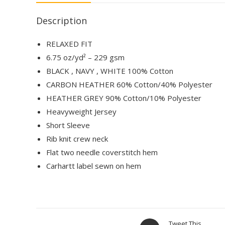
Description
RELAXED FIT
6.75 oz/yd² – 229 gsm
BLACK , NAVY , WHITE 100% Cotton
CARBON HEATHER 60% Cotton/40% Polyester
HEATHER GREY 90% Cotton/10% Polyester
Heavyweight Jersey
Short Sleeve
Rib knit crew neck
Flat two needle coverstitch hem
Carhartt label sewn on hem
Tweet This