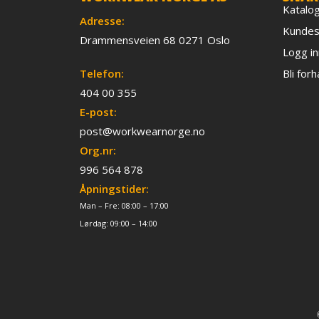
Katalo
Adresse:
Kundes
Drammensveien 68 0271 Oslo
Logg in
Telefon:
Bli for
404 00 355
E-post:
post@workwearnorge.no
Org.nr:
996 564 878
Åpningstider:
Man – Fre: 08:00 – 17:00
Lørdag: 09:00 – 14:00