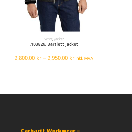
SELECT OPTIONS
Herre
,
Jakker
.103826. Bartlett jacket
2,800.00
kr
–
2,950.00
kr
inkl. MVA
Carhartt Workwear –