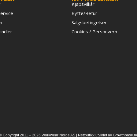
g
Kjøpsvilkår
ervice
Bytte/Retur
n
Salgsbetingelser
handler
Cookies / Personvern
© Copyright 2011 – 2026 Workwear Norge AS |
Nettbutikk
utviklet av
Growthbase.n