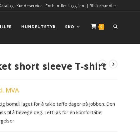
Katalog
Kundeservice
Forhandler logg-inn
|
Bli forhandler
ILLER
HUNDEUTSTYR
SKO
0
et short sleeve T-shirt
l. MVA
tig bomull laget for å takle tøffe dager på jobben. Den
s til å bevege deg. Lett løs for en komfortabel
egelser