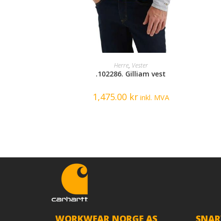
SELECT OPTIONS
Herre
,
Vester
.102286. Gilliam vest
1,475.00
kr
inkl. MVA
WORKWEAR NORGE AS
SNAR