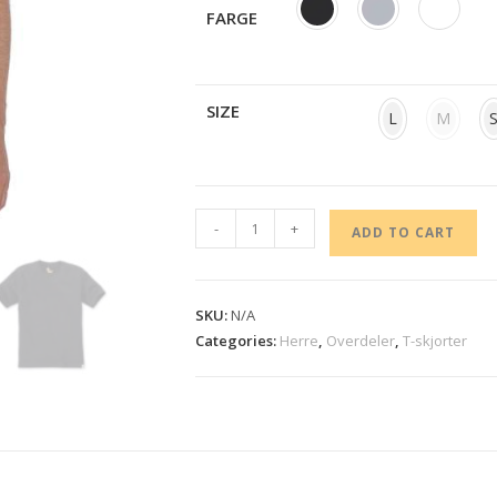
FARGE
SIZE
L
M
-
+
ADD TO CART
SKU:
N/A
Categories:
Herre
,
Overdeler
,
T-skjorter