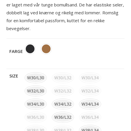
er laget med vår tunge bomullsand. De har elastiske seler,
dobbelt lag ved knærne og rikelig med lommer. Romslig
for en komfortabel passform, kuttet for en rekke
bevegelser.
FARGE
SIZE
W30/L30
W30/L32
W30/L34
W32/L30
W32/L32
W32/L34
W34/L30
W34/L32
W34/L34
W36/L30
W36/L32
W36/L34
W38/L30
W38/L32
W38/L34