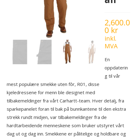
2,600.0
0
kr
inkl.
MVA
En
oppdaterin
g til vår
mest populære smekke uten fôr, R01, disse
kjeledressene for menn ble designet med
tilbakemeldinger fra vårt Carhartt-team. Hver detalj, fra
sparkepanelet foran til bak på bunnkantene til den ekstra
strekk rundt midjen, var tilbakemeldinger fra de
hardtarbeidende menneskene som bruker utstyret vårt
dag ut og dag inn. Smekkene er pålitelige og holdbare og