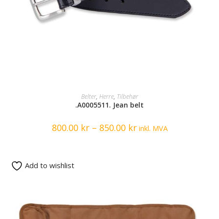
SELECT OPTIONS
Belter
,
Herre
,
Tilbehør
.A0005511. Jean belt
800.00
kr
–
850.00
kr
inkl. MVA
Add to wishlist