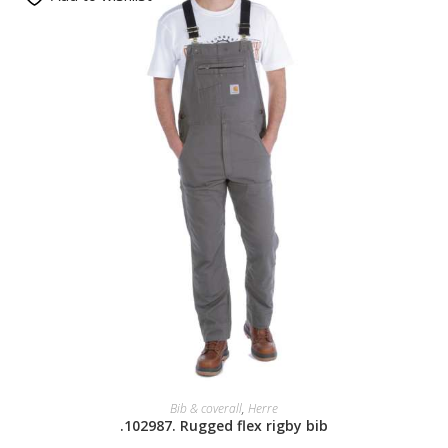
SELECT OPTIONS
Bib & coverall
,
Herre
.102987. Rugged flex rigby bib