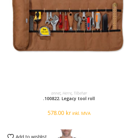
SELECT OPTIONS
annet
,
Herre
,
Tilbehør
.100822. Legacy tool roll
578.00
kr
inkl. MVA
Add to wishlist