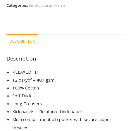
Categories:
Bib & coverall
,
Herre
DESCRIPTION
Description
RELAXED FIT
12 oz/yd² – 407 gsm
100% Cotton
Soft Duck
Long Trousers
Kick panels – Reinforced kick panels
Multi compartment bib pocket with secure zipper
closure