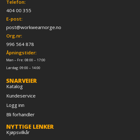
Telefon:
404 00 355
E-post:
post@workwearnorge.no
Org.nr:
996 564 878
Åpningstider:
Man – Fre: 08:00 – 17:00
Lørdag: 09:00 – 14:00
SNARVEIER
Katalog
Kundeservice
Logg inn
Bli forhandler
NYTTIGE LENKER
Kjøpsvilkår