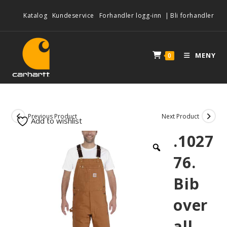
Katalog
Kundeservice
Forhandler logg-inn
|
Bli forhandler
MENY
0
Previous Product
Next Product
Add to wishlist
.1027
76.
Bib
over
all