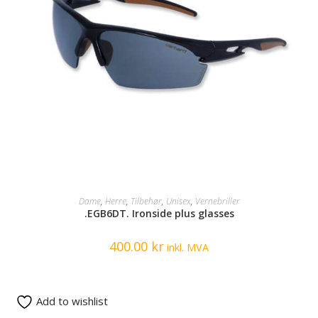
SELECT OPTIONS
Dame
,
Herre
,
Tilbehør
,
Unisex
,
Vernebriller
.EGB6DT. Ironside plus glasses
400.00
kr
inkl. MVA
Add to wishlist