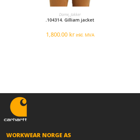
SELECT OPTIONS
Dame
,
Jakker
.104314. Gilliam jacket
1,800.00
kr
inkl. MVA
WORKWEAR NORGE AS