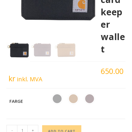
keep
er
walle
t
650.00
kr
inkl. MVA
FARGE
-
+
ADD TO CART