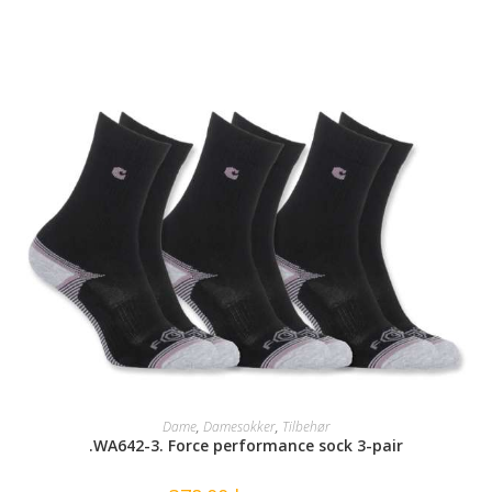
SELECT OPTIONS
Dame
,
Damesokker
,
Tilbehør
.WA642-3. Force performance sock 3-pair