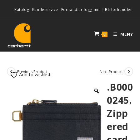
Katalog
Kundeservice
Forhandler logg-inn
|
Bli forhandler
MENY
0
Previous Product
Next Product
Add to wishlist
.B000
0245.
Zipp
ered
card