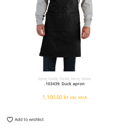
SELECT OPTIONS
Dame
,
Forkle
,
Forkle
,
Herre
,
Unisex
.103439. Duck apron
1,100.00
kr
inkl. MVA
Add to wishlist