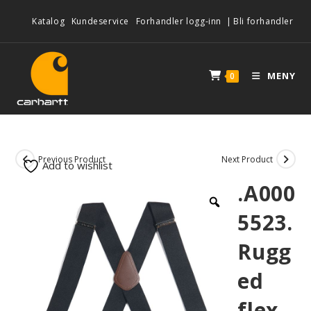
Katalog
Kundeservice
Forhandler logg-inn
|
Bli forhandler
MENY
0
Previous Product
Next Product
Add to wishlist
.A000
5523.
Rugg
ed
flex