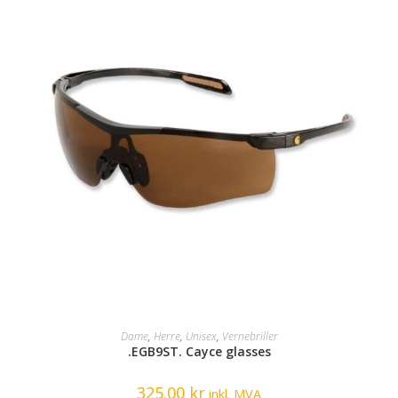
SELECT OPTIONS
Dame
,
Herre
,
Unisex
,
Vernebriller
.EGB9ST. Cayce glasses
325.00
kr
inkl. MVA