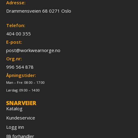
Adresse:
Drammensveien 68 0271 Oslo
Telefon:
404 00 355
E-post:
post@workwearnorge.no
Org.nr:
996 564 878
Åpningstider:
Man – Fre: 08:00 – 17:00
Lørdag: 09:00 – 14:00
SNARVEIER
Katalog
Kundeservice
Logg inn
Bli forhandler