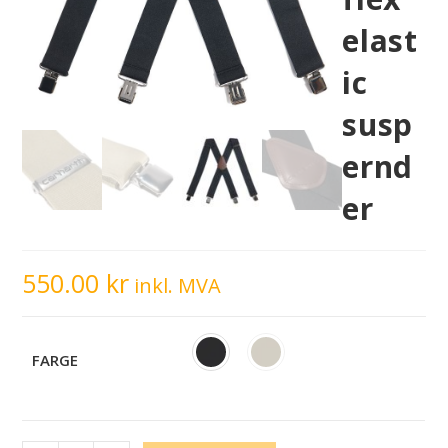
elast
ic
susp
ernd
er
550.00
kr
inkl. MVA
FARGE