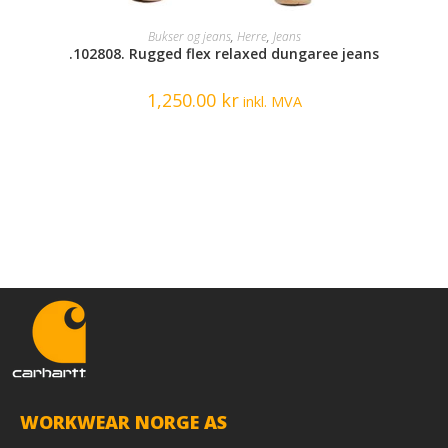
SELECT OPTIONS
Bukser og jeans
,
Herre
,
Jeans
.102808. Rugged flex relaxed dungaree jeans
1,250.00
kr
inkl. MVA
WORKWEAR NORGE AS