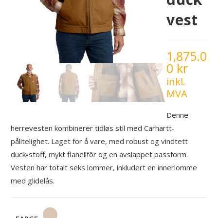
vest
1,875.0
0
kr
inkl.
MVA
Denne
herrevesten kombinerer tidløs stil med Carhartt-
pålitelighet. Laget for å vare, med robust og vindtett
duck-stoff, mykt flanellfôr og en avslappet passform.
Vesten har totalt seks lommer, inkludert en innerlomme
med glidelås.