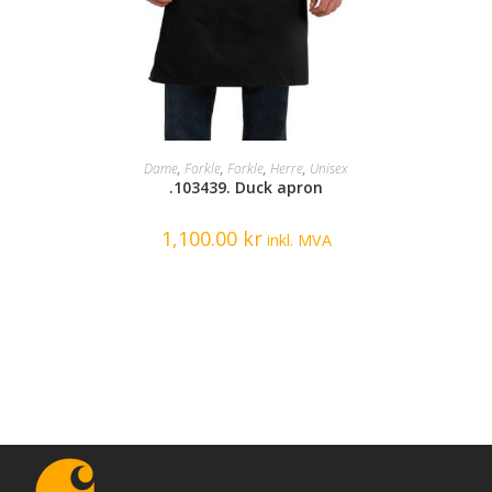
SELECT OPTIONS
Dame
,
Forkle
,
Forkle
,
Herre
,
Unisex
.103439. Duck apron
1,100.00
kr
inkl. MVA