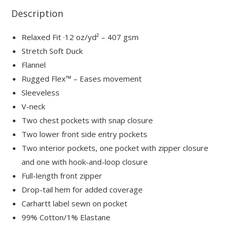
Description
Relaxed Fit ·12 oz/yd² – 407 gsm
Stretch Soft Duck
Flannel
Rugged Flex™ – Eases movement
Sleeveless
V-neck
Two chest pockets with snap closure
Two lower front side entry pockets
Two interior pockets, one pocket with zipper closure
and one with hook-and-loop closure
Full-length front zipper
Drop-tail hem for added coverage
Carhartt label sewn on pocket
99% Cotton/1% Elastane