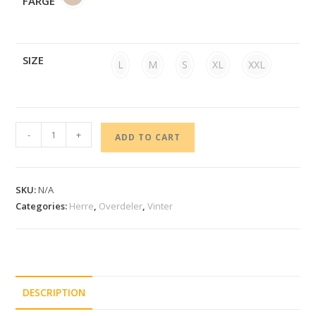
FARGE
SIZE
L
M
S
XL
XXL
-
+
ADD TO CART
SKU:
N/A
Categories:
Herre
,
Overdeler
,
Vinter
DESCRIPTION