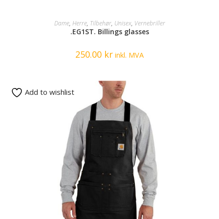
SELECT OPTIONS
Dame
,
Herre
,
Tilbehør
,
Unisex
,
Vernebriller
.EG1ST. Billings glasses
250.00
kr
inkl. MVA
Add to wishlist