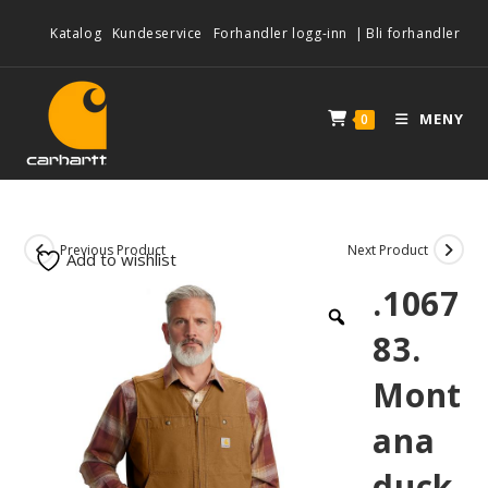
Katalog
Kundeservice
Forhandler logg-inn
|
Bli forhandler
MENY
0
Previous Product
Next Product
Add to wishlist
.1067
83.
Mont
ana
duck