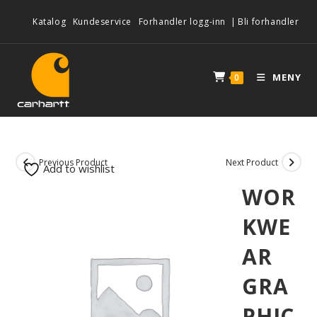
Katalog
Kundeservice
Forhandler logg-inn
|
Bli forhandler
MENY
0
Previous Product
Next Product
Add to wishlist
WOR
KWE
AR
GRA
PHIC