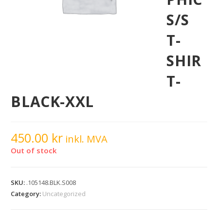
S/S
T-
SHIR
T-
BLACK-XXL
450.00
kr
inkl. MVA
Out of stock
SKU:
.105148.BLK.S008
Category:
Uncategorized