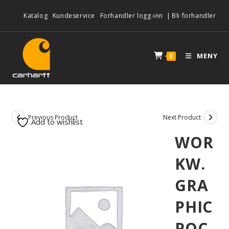
Katalog
Kundeservice
Forhandler logg-inn
|
Bli forhandler
MENY
0
Previous Product
Next Product
Add to wishlist
WOR
KW.
GRA
PHIC
POC