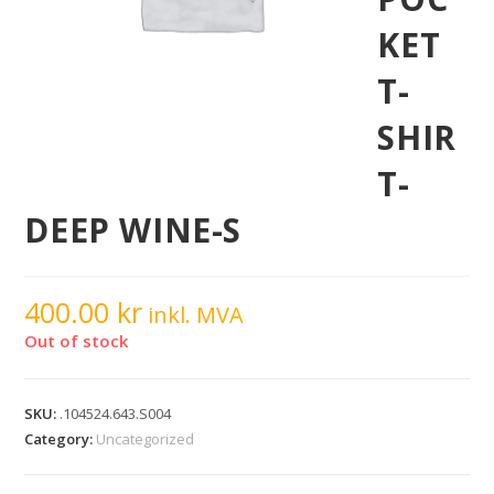
KET
T-
SHIR
T-
DEEP WINE-S
400.00
kr
inkl. MVA
Out of stock
SKU:
.104524.643.S004
Category:
Uncategorized