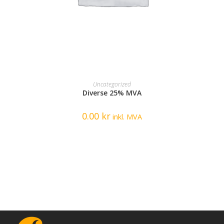
READ MORE
Uncategorized
Diverse 25% MVA
0.00
kr
inkl. MVA