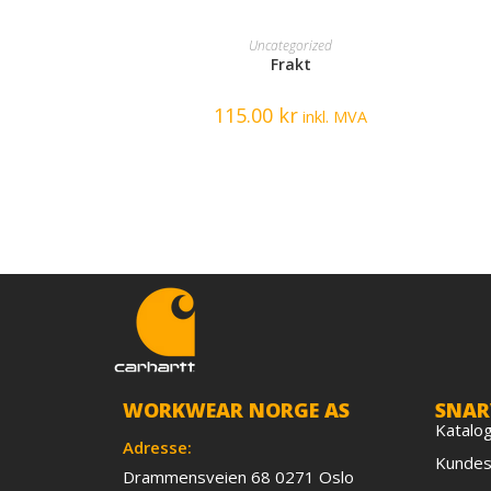
READ MORE
Uncategorized
Frakt
115.00
kr
inkl. MVA
WORKWEAR NORGE AS
SNAR
Katalo
Adresse:
Kundes
Drammensveien 68 0271 Oslo