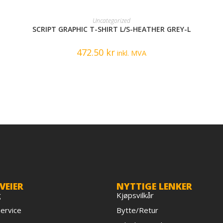
READ MORE
Uncategorized
SCRIPT GRAPHIC T-SHIRT L/S-HEATHER GREY-L
472.50
kr
inkl. MVA
VEIER
NYTTIGE LENKER
g
Kjøpsvilkår
ervice
Bytte/Retur