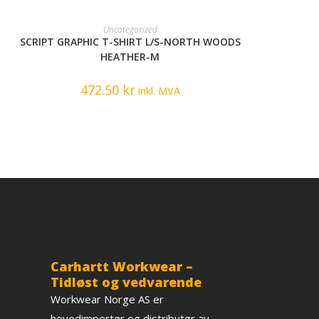
READ MORE
Uncategorized
SCRIPT GRAPHIC T-SHIRT L/S-NORTH WOODS
HEATHER-M
472.50
kr
inkl. MVA
Carhartt Workwear –
Tidløst og vedvarende
Workwear Norge AS er
hovedimportør og distributør av