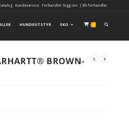
Katalog
Kundeservice
Forhandler logg-inn
|
Bli forhandler
ILLER
HUNDEUTSTYR
SKO
0
ARHARTT® BROWN-