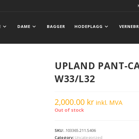
E
DAME
BAGGER
HODEPLAGG
VERNEBR
UPLAND PANT-C
W33/L32
2,000.00
kr
inkl. MVA
Out of stock
SKU:
.103365.211.S406
Category:
Uncategorized