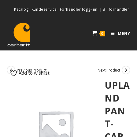
Katalog
Kundeservice
Forhandler logg-inn
|
Bli forhandler
MENY
0
Previous Product
Next Product
Add to wishlist
UPLA
ND
PAN
T-
CAR