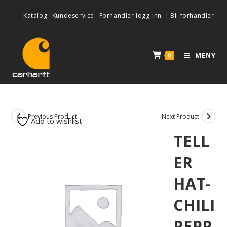
Katalog
Kundeservice
Forhandler logg-inn
|
Bli forhandler
MENY
0
Previous Product
Next Product
Add to wishlist
TELL
ER
HAT-
CHILI
PEPP