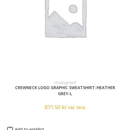
READ MORE
Uncategorized
CREWNECK LOGO GRAPHIC SWEATSHIRT-HEATHER
GREY-L
871.50
kr
inkl. MVA
Add to wishlist