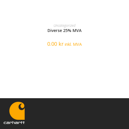
READ MORE
Uncategorized
Diverse 25% MVA
0.00
kr
inkl. MVA