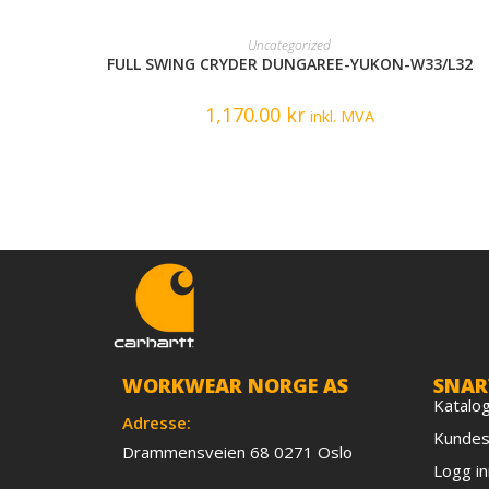
READ MORE
Uncategorized
FULL SWING CRYDER DUNGAREE-YUKON-W33/L32
1,170.00
kr
inkl. MVA
WORKWEAR NORGE AS
SNAR
Katalo
Adresse:
Kundes
Drammensveien 68 0271 Oslo
Logg in