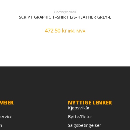
READ MORE
Uncategorized
SCRIPT GRAPHIC T-SHIRT L/S-HEATHER GREY-L
472.50
kr
inkl. MVA
VEIER
NYTTIGE LENKER
g
Kjøpsvilkår
ervice
Bytte/Retur
n
Salgsbetingelser