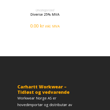
READ MORE
Uncategorized
Diverse 25% MVA
0.00
kr
inkl. MVA
Carhartt Workwear –
Tidløst og vedvarende
Workwear Norge AS er
hovedimportør og distributør av