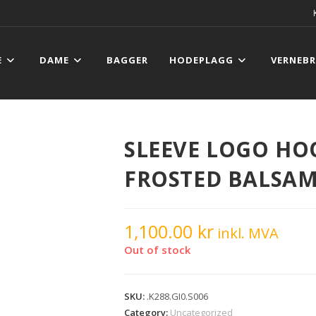
E
DAME
BAGGER
HODEPLAGG
VERNEBR
SLEEVE LOGO HO
FROSTED BALSAM
1,100.00
kr
inkl. MVA
Out of stock
SKU:
.K288.GI0.S006
Category:
Uncategorized