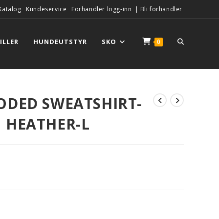
Katalog
Kundeservice
Forhandler logg-inn
|
Bli forhandler
ILLER
HUNDEUTSTYR
SKO
0
ODED SWEATSHIRT-
 HEATHER-L