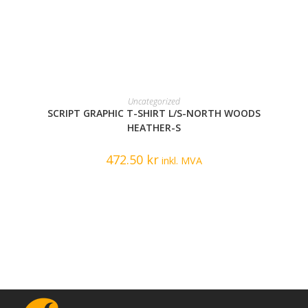
READ MORE
Uncategorized
SCRIPT GRAPHIC T-SHIRT L/S-NORTH WOODS
HEATHER-S
472.50
kr
inkl. MVA