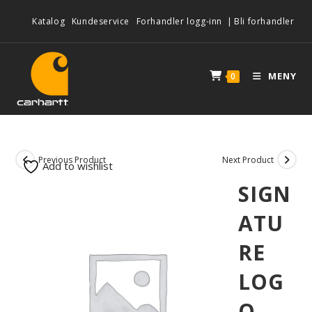
Katalog
Kundeservice
Forhandler logg-inn
|
Bli forhandler
MENY
0
Previous Product
Next Product
Add to wishlist
SIGN
ATU
RE
LOG
O