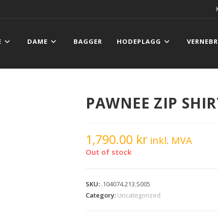
E
DAME
BAGGER
HODEPLAGG
VERNEBR
PAWNEE ZIP SHI
1,790.00
kr
inkl. MVA
Out of stock
SKU:
.104074.213.S005
Category:
Uncategorized