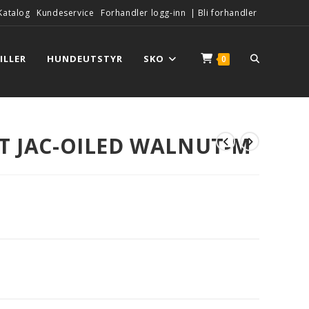
Katalog
Kundeservice
Forhandler logg-inn
|
Bli forhandler
ILLER
HUNDEUTSTYR
SKO
0
RT JAC-OILED WALNUT-M