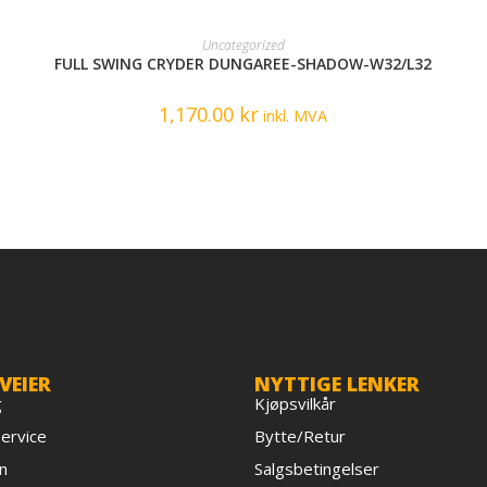
READ MORE
Uncategorized
FULL SWING CRYDER DUNGAREE-SHADOW-W32/L32
1,170.00
kr
inkl. MVA
VEIER
NYTTIGE LENKER
g
Kjøpsvilkår
ervice
Bytte/Retur
n
Salgsbetingelser