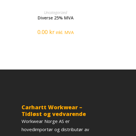
READ MORE
Uncategorized
Diverse 25% MVA
0.00
kr
inkl. MVA
Carhartt Workwear –
Tidløst og vedvarende
Workwear Norge AS er
hovedimportør og distributør av