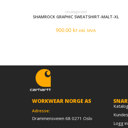
READ MORE
Uncategorized
SHAMROCK GRAPHIC SWEATSHIRT-MALT-XL
900.00
kr
inkl. MVA
WORKWEAR NORGE AS
SNAR
Katalo
Adresse:
Kundes
Drammensveien 68 0271 Oslo
Logg in