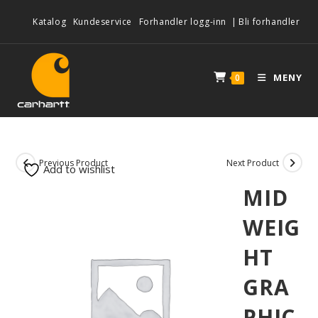
Katalog
Kundeservice
Forhandler logg-inn
|
Bli forhandler
MENY
0
Previous Product
Next Product
Add to wishlist
MID
WEIG
HT
GRA
PHIC