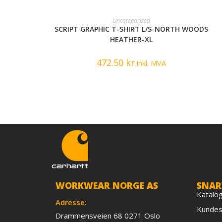
READ MORE
Uncategorized
SCRIPT GRAPHIC T-SHIRT L/S-NORTH WOODS
HEATHER-XL
472.50
kr
inkl. MVA
WORKWEAR NORGE AS
SNAR
Katalo
Adresse:
Kundes
Drammensveien 68 0271 Oslo