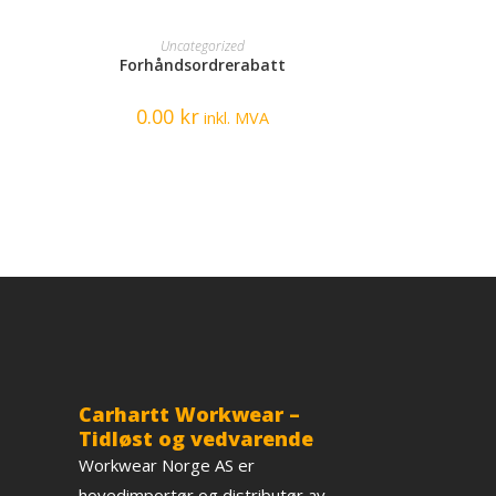
READ MORE
Uncategorized
Forhåndsordrerabatt
0.00
kr
inkl. MVA
Carhartt Workwear –
Tidløst og vedvarende
Workwear Norge AS er
hovedimportør og distributør av