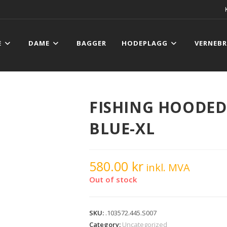
E
DAME
BAGGER
HODEPLAGG
VERNEBR
FISHING HOODED 
BLUE-XL
580.00
kr
inkl. MVA
Out of stock
SKU:
.103572.445.S007
Category:
Uncategorized