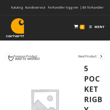
Katalog
Kundeservice
Forhandler logg-inn
|
Bli forhandler
MENY
0
Previous Product
Next Product
Add to wishlist
5
POC
KET
RIGB
Y