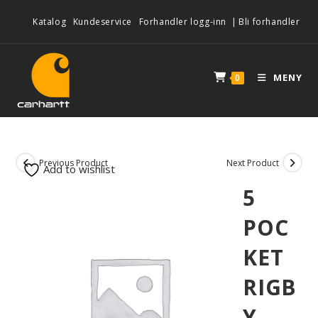
Katalog
Kundeservice
Forhandler logg-inn
|
Bli forhandler
MENY
0
Previous Product
Next Product
Add to wishlist
5
POC
KET
RIGB
Y